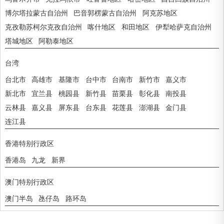
博尔塔拉蒙古自治州
巴音郭楞蒙古自治州
阿克苏地区
克孜勒苏柯尔克孜自治州
喀什地区
和田地区
伊犁哈萨克自治州
塔城地区
阿勒泰地区
台湾
台北市
高雄市
基隆市
台中市
台南市
新竹市
嘉义市
新北市
宜兰县
桃园县
新竹县
苗栗县
彰化县
南投县
云林县
嘉义县
屏东县
台东县
花莲县
澎湖县
金门县
连江县
香港特别行政区
香港岛
九龙
新界
澳门特别行政区
澳门半岛
氹仔岛
路环岛