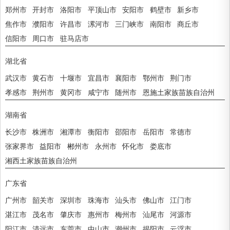
郑州市
开封市
洛阳市
平顶山市
安阳市
鹤壁市
新乡市
焦作市
濮阳市
许昌市
漯河市
三门峡市
南阳市
商丘市
信阳市
周口市
驻马店市
湖北省
武汉市
黄石市
十堰市
宜昌市
襄阳市
鄂州市
荆门市
孝感市
荆州市
黄冈市
咸宁市
随州市
恩施土家族苗族自治州
湖南省
长沙市
株洲市
湘潭市
衡阳市
邵阳市
岳阳市
常德市
张家界市
益阳市
郴州市
永州市
怀化市
娄底市
湘西土家族苗族自治州
广东省
广州市
韶关市
深圳市
珠海市
汕头市
佛山市
江门市
湛江市
茂名市
肇庆市
惠州市
梅州市
汕尾市
河源市
阳江市
清远市
东莞市
中山市
潮州市
揭阳市
云浮市