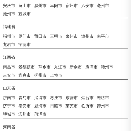
安庆市
黄山市
滁州市
阜阳市
宿州市
六安市
亳州市
池州市
宣城市
福建省
福州市
厦门市
莆田市
三明市
泉州市
漳州市
南平市
龙岩市
宁德市
江西省
南昌市
景德镇市
萍乡市
九江市
新余市
鹰潭市
赣州市
吉安市
宜春市
抚州市
上饶市
山东省
济南市
青岛市
淄博市
枣庄市
东营市
烟台市
潍坊市
济宁市
泰安市
威海市
日照市
莱芜市
临沂市
德州市
聊城市
滨州市
菏泽市
河南省