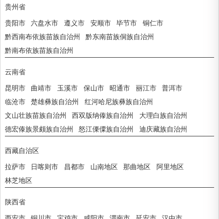
贵州省
贵阳市
六盘水市
遵义市
安顺市
毕节市
铜仁市
黔西南布依族苗族自治州
黔东南苗族侗族自治州
黔南布依族苗族自治州
云南省
昆明市
曲靖市
玉溪市
保山市
昭通市
丽江市
普洱市
临沧市
楚雄彝族自治州
红河哈尼族彝族自治州
文山壮族苗族自治州
西双版纳傣族自治州
大理白族自治州
德宏傣族景颇族自治州
怒江傈僳族自治州
迪庆藏族自治州
西藏自治区
拉萨市
日喀则市
昌都市
山南地区
那曲地区
阿里地区
林芝地区
陕西省
西安市
铜川市
宝鸡市
咸阳市
渭南市
延安市
汉中市